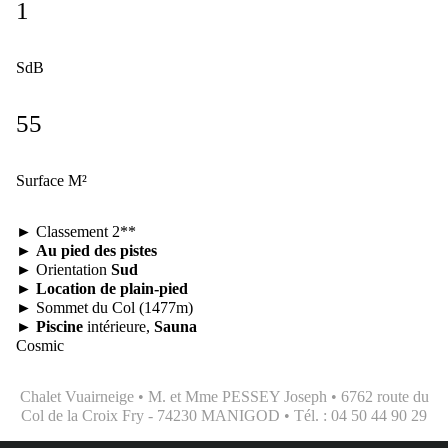
1
SdB
55
Surface M²
► Classement 2**
►
Au pied des pistes
► Orientation
Sud
►
Location de plain-pied
► Sommet du Col (1477m)
►
Piscine
intérieure,
Sauna
Cosmic
Chalet Vuairneige • M. et Mme PESSEY Joseph • 6762 route du
Col de la Croix Fry - 74230 MANIGOD • Tél. : 04 50 44 90 29