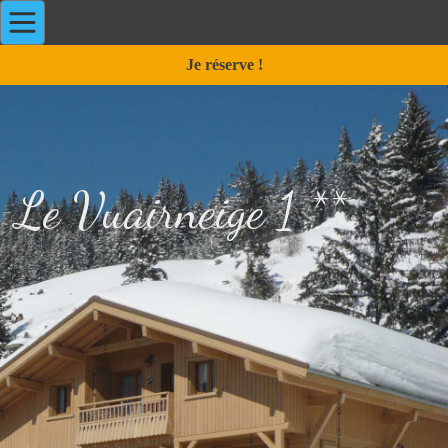
Je réserve !
Le Vuairneige 1 **