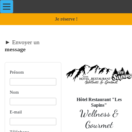
Je réserve !
►
Envoyer un
message
Prénom
Nom
Hôtel Restaurant "Les
Sapins"
Wellness &
E-mail
Gourmet
Téléphone